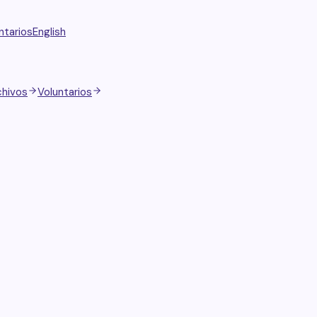
ntarios
English
chivos
Voluntarios