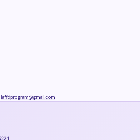
laffdprogram@gmail.com
75224