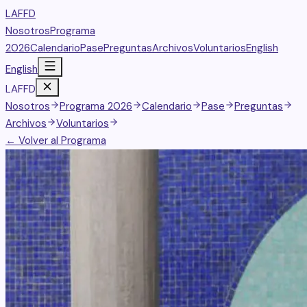
LAFFD
Nosotros
Programa
2026
Calendario
Pase
Preguntas
Archivos
Voluntarios
English
English
LAFFD
Nosotros
Programa 2026
Calendario
Pase
Preguntas
Archivos
Voluntarios
← Volver al Programa